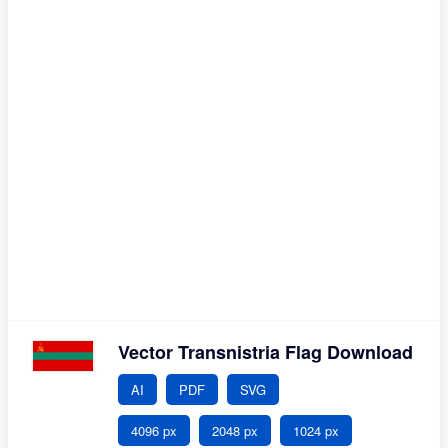
Vector Transnistria Flag Download
AI
PDF
SVG
4096 px
2048 px
1024 px