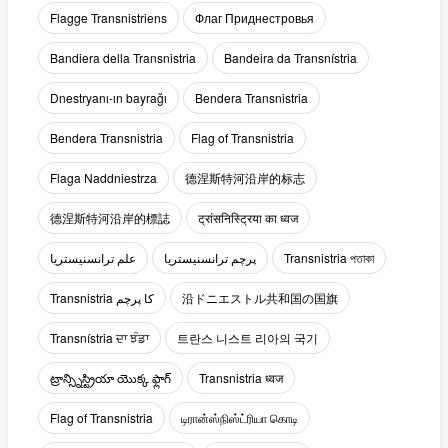
Flagge Transnistriens
Флаг Приднестровья
Bandiera della Transnistria
Bandeira da Transnístria
Dnestryanı-ın bayrağı
Bendera Transnistria
Bendera Transnistria
Flag of Transnistria
Flaga Naddniestrza
德涅斯特河沿岸的标志
德涅斯特河沿岸的標誌
ट्रांसनिस्ट्रिया का ध्वज
علم ترانسنيستريا
پرچم ترانسنیستریا
Transnistria পতাকা
Transnistria کا پرچم
沿ドニエストル共和国の国旗
Transnístria ਦਾ ਝੰਡਾ
트란스 니스트 리아의 국기
ట్రాన్స్నిస్ట్రియా యొక్క ఫ్లాగ్
Transnistria ध्वज
Flag of Transnistria
டிரான்ஸ்நிஸ்ட்ரியா கொடி