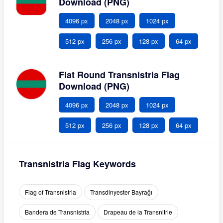
Download (PNG)
4096 px
2048 px
1024 px
512 px
256 px
128 px
64 px
Flat Round Transnistria Flag
Download (PNG)
4096 px
2048 px
1024 px
512 px
256 px
128 px
64 px
Transnistria Flag Keywords
Flag of Transnistria
Transdinyester Bayrağı
Bandera de Transnistria
Drapeau de la Transnitrie