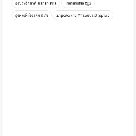
ธงประจำชาติ Transnistria
Transnistria ಧ್ವಜ
ટ્રાન્સનિસ્ટ્રિઆ ધ્વજ
Σημαία της Υπερδνειστερίας