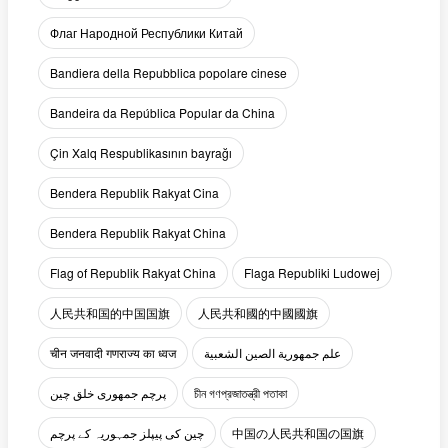
Флаг Народной Республики Китай
Bandiera della Repubblica popolare cinese
Bandeira da República Popular da China
Çin Xalq Respublikasının bayrağı
Bendera Republik Rakyat Cina
Bendera Republik Rakyat China
Flag of Republik Rakyat China
Flaga Republiki Ludowej
人民共和国的中国国旗
人民共和國的中國國旗
चीन जनवादी गणराज्य का ध्वज
علم جمهورية الصين الشعبية
پرچم جمهوری خلق چین
চীন গণপ্রজাতন্ত্রী পতাকা
چین کی پیپلز جمہوریہ کے پرچم
中国の人民共和国の国旗