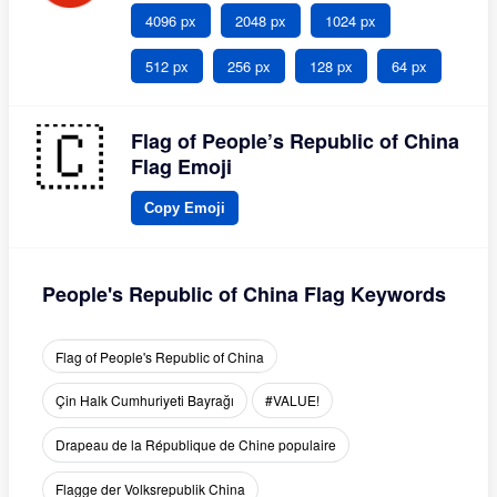
4096 px
2048 px
1024 px
512 px
256 px
128 px
64 px
Flag of People’s Republic of China
Flag Emoji
Copy Emoji
People's Republic of China Flag Keywords
Flag of People's Republic of China
Çin Halk Cumhuriyeti Bayrağı
#VALUE!
Drapeau de la République de Chine populaire
Flagge der Volksrepublik China