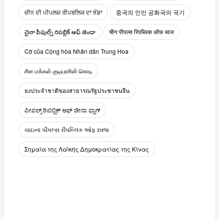
ਚੀਨ ਦੀ ਪੀਪਲਜ਼ ਰੀਪਬਲਿਕ ਦਾ ਝੰਡਾ
중국의 인민 공화국의 국기
చైనా పీపుల్స్ రిపబ్లిక్ ఆఫ్ జెండా
चीन पीपल्स रिपब्लिक ऑफ ध्वज
Cờ của Cộng hòa Nhân dân Trung Hoa
சீன மக்கள் குடியரசின் கொடி
ธงประจำชาติของสาธารณรัฐประชาชนจีน
ಪೀಪಲ್ಸ್ ರಿಪಬ್ಲಿಕ್ ಆಫ್ ಚೀನಾ ಫ್ಲಾಗ್
ચાઇના પીપલ્સ રીપબ્લિક ઓફ ધ્વજ
Σημαία της Λαϊκής Δημοκρατίας της Κίνας