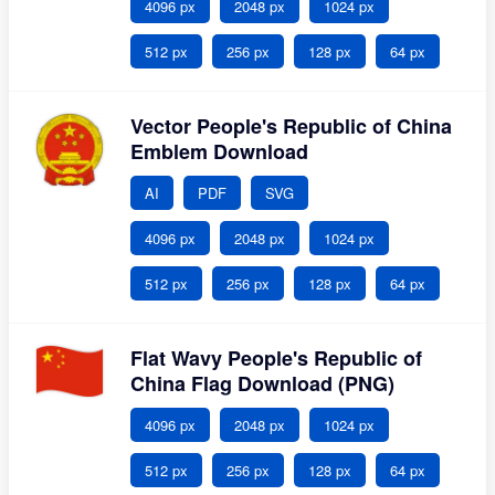
4096 px
2048 px
1024 px
512 px
256 px
128 px
64 px
Vector People's Republic of China
Emblem Download
AI
PDF
SVG
4096 px
2048 px
1024 px
512 px
256 px
128 px
64 px
Flat Wavy People's Republic of
China Flag Download (PNG)
4096 px
2048 px
1024 px
512 px
256 px
128 px
64 px