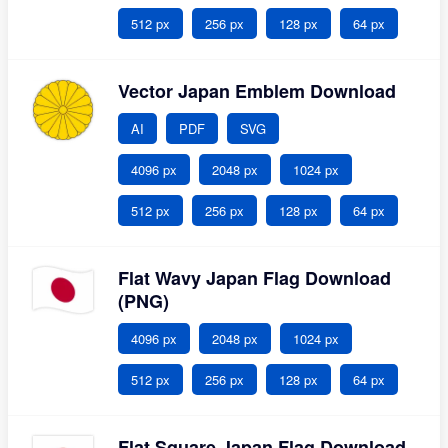
512 px
256 px
128 px
64 px
Vector Japan Emblem Download
AI
PDF
SVG
4096 px
2048 px
1024 px
512 px
256 px
128 px
64 px
Flat Wavy Japan Flag Download
(PNG)
4096 px
2048 px
1024 px
512 px
256 px
128 px
64 px
Flat Square Japan Flag Download