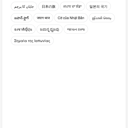
جاپان کا پرچم
日本の旗
ਜਪਾਨ ਦਾ ਝੰਡਾ
일본의 국기
జపాన్ ఫ్లాగ్
जपान ध्वज
Cờ của Nhật Bản
ஜப்பான் கொடி
ธงชาติญี่ปุ่น
ಜಪಾನ್ನ ಧ್ವಜವು
જાપાન ધ્વજ
Σημαία της Ιαπωνίας