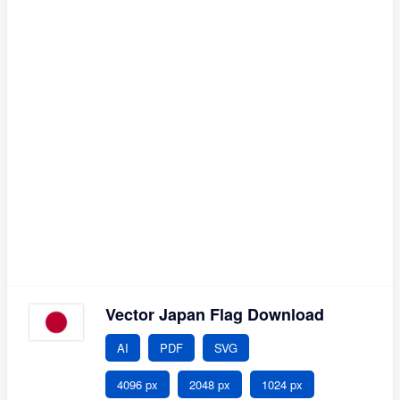
Vector Japan Flag Download
AI
PDF
SVG
4096 px
2048 px
1024 px