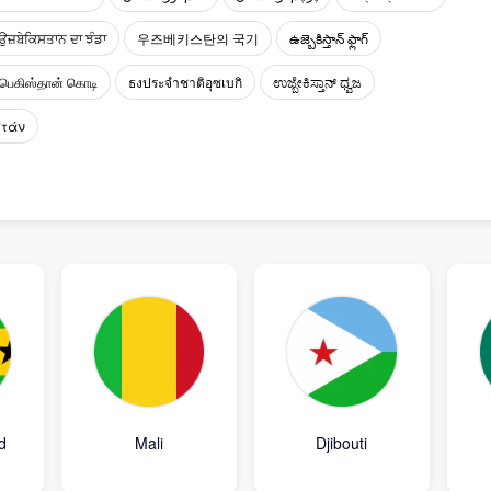
ਉਜ਼ਬੇਕਿਸਤਾਨ ਦਾ ਝੰਡਾ
우즈베키스탄의 국기
ఉజ్బెకిస్తాన్ ఫ్లాగ్
பெகிஸ்தான் கொடி
ธงประจำชาติอุซเบกิ
ಉಜ್ಬೇಕಿಸ್ತಾನ್ ಧ್ವಜ
στάν
d
Mali
Djibouti