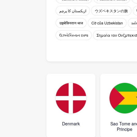
ازبکستان کا پرچم
ウズベキスタンの旗
उझबेकिस्तान ध्वज
Cờ của Uzbekistan
உஸ்
ઉઝબેકિસ્તાન ધ્વજ
Σημαία του Ουζμπεκι
Denmark
Sao Tome an
Principe