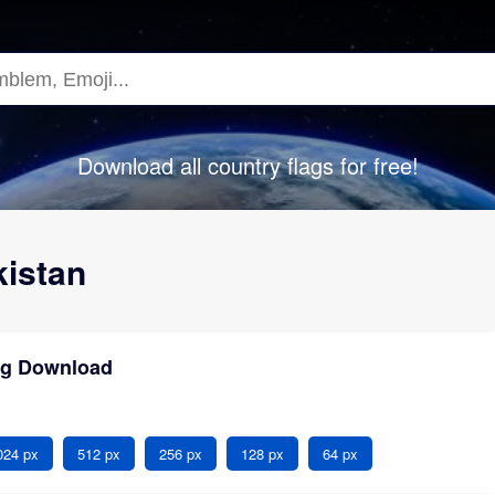
Download all country flags for free!
kistan
ag Download
024 px
512 px
256 px
128 px
64 px