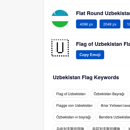
Flat Round Uzbekist
4096 px
2048 px
1
Flag of Uzbekistan Fl
Copy Emoji
Uzbekistan Flag Keywords
Flag of Uzbekistan
Özbekistan Bayrağı
Flagge von Usbekistan
Флаг Узбекистан
Özbəkistan-ın bayrağı
Bendera Uzbekista
乌兹别克斯坦国旗
烏茲別克斯坦國旗
उ