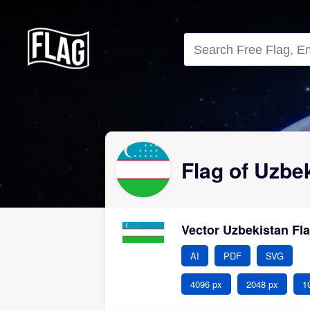
Close
Flag of Uzbe
Vector Uzbekistan Fl
AI
PDF
SVG
4096 px
2048 px
1