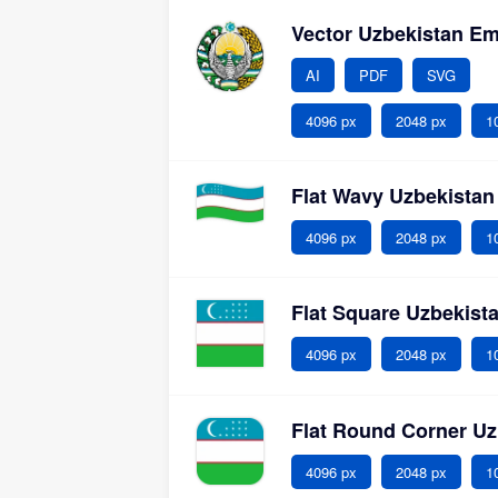
Vector Uzbekistan E
AI
PDF
SVG
4096 px
2048 px
1
Flat Wavy Uzbekistan
4096 px
2048 px
1
Flat Square Uzbekist
4096 px
2048 px
1
Flat Round Corner U
4096 px
2048 px
1