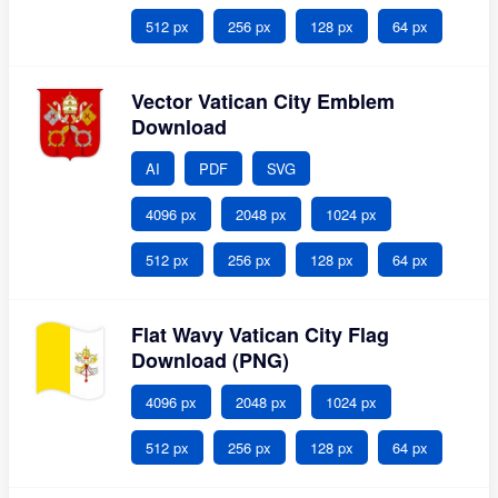
512 px
256 px
128 px
64 px
Vector Vatican City Emblem
Download
AI
PDF
SVG
4096 px
2048 px
1024 px
512 px
256 px
128 px
64 px
Flat Wavy Vatican City Flag
Download (PNG)
4096 px
2048 px
1024 px
512 px
256 px
128 px
64 px