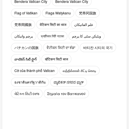
Bendera Vatican City
Bendera Vatican City
Flag of Vatikan
Flaga Watykanu
梵蒂冈国旗
梵蒂岡國旗
वेटिकन सिटी का ध्वज
علم الفاتيكان
پرچم واتیکان
ভ্যাটিকান সিটি পতাকা
ویٹیکن سٹی کا پرچم
バチカンの国旗
ਵੈਟੀਕਨ ਸਿਟੀ ਦਾ ਝੰਡਾ
바티칸 시티의 국기
వాటికన్ సిటీ ఫ్లాగ్
व्हॅटिकन सिटी ध्वज
Cờ của thành phố Vatican
வத்திக்கான் சிட்டி கொடி
ธงชาตินครรัฐวาติกัน
ವ್ಯಾಟಿಕನ್ ನಗರದ ಫ್ಲಾಗ್
વેટિકન સિટી ધ્વજ
Σημαία του Βατικανού