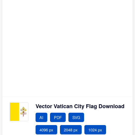
Vector Vatican City Flag Download
AI
PDF
SVG
4096 px
2048 px
1024 px