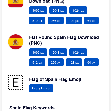
Download (PNG)
4096 px
2048 px
1024 px
512 px
256 px
128 px
64 px
Flat Round Spain Flag Download
(PNG)
4096 px
2048 px
1024 px
512 px
256 px
128 px
64 px
Flag of Spain Flag Emoji
Copy Emoji
Spain Flag Keywords