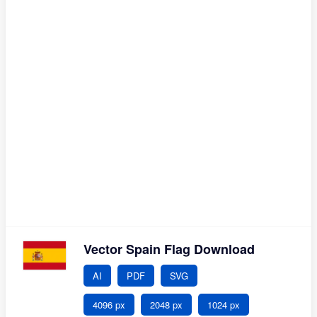
Vector Spain Flag Download
AI
PDF
SVG
4096 px
2048 px
1024 px