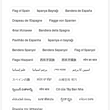
Flag of Spain
İspanya Bayrağı
Bandera de España
Drapeau de l'Espagne
Flagge von Spanien
Флаг Испании
Bandiera della Spagna
Pavilhão de Espanha
İspaniya-ın bayrağı
Bendera Spanyol
Bendera Sepanyol
Flag of Spanyol
Flaga Hiszpanii
西班牙国旗
西班牙國旗
स्पेन का ध्वज
علم إسبانيا
پرچم اسپانیا
স্পেন পতাকা
اسپین کا پرچم
スペインの旗
ਸਪੇਨ ਦਾ ਝੰਡਾ
스페인의 국기
స్పెయిన్ పతాకాన్ని
स्पेन ध्वज
Cờ của Tây Ban Nha
ஸ்பெயின் கொடி
ธงชาติสเปน
ಸ್ಪೇನ್ ಧ್ವಜ
સ્પેઇન ધ્વજ
Σημαία της Ισπανίας