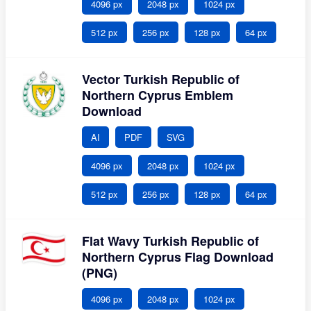
4096 px
2048 px
1024 px
512 px
256 px
128 px
64 px
Vector Turkish Republic of
Northern Cyprus Emblem
Download
AI
PDF
SVG
4096 px
2048 px
1024 px
512 px
256 px
128 px
64 px
Flat Wavy Turkish Republic of
Northern Cyprus Flag Download
(PNG)
4096 px
2048 px
1024 px