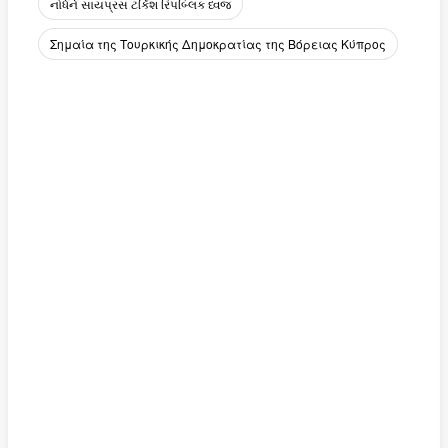
નોર્ધર્ન સાયપ્રસ ટર્કિશ રિપબ્લિક ધ્વજ
Σημαία της Τουρκικής Δημοκρατίας της Βόρειας Κύπρος