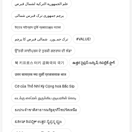
علم الجمهورية التركية لشمال قبرص
پرچم جمهوری ترک قبرس شمالی
উত্তর সাইপ্রাস তুর্কি প্রজাতন্ত্রের পতাকা
ترک جمہوریہ شمالی قبرص کا پرچم
#VALUE!
ਉੱਤਰੀ ਸਾਈਪ੍ਰਸ ਦੇ ਤੁਰਕੀ ਗਣਰਾਜ ਦੀ ਝੰਡਾ
북 키프로스 터키 공화국의 국기
ఉత్తర సైప్రస్ టర్కిష్ రిపబ్లిక్ ఫ్లాగ్
उत्तर सायप्रस च्या तुर्की प्रजासत्ताक ध्वज
Cờ của Thổ Nhĩ Kỳ Cộng hoà Bắc Síp
வடக்கு சைப்ரஸ் துருக்கிய குடியரசின் கொடி
ธงประจำชาติสาธารณรัฐตุรกีไซปรัสเหนือ
ಟರ್ಕಿಷ್ ರಿಪಬ್ಲಿಕ್ ಉತ್ತರ ಸೈಪ್ರಸ್ನ ಧ್ವಜ