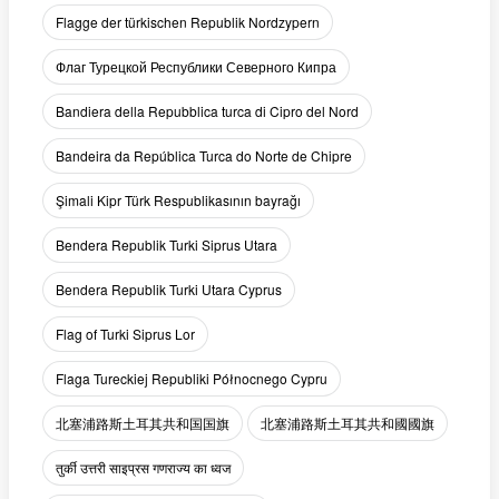
Flagge der türkischen Republik Nordzypern
Флаг Турецкой Республики Северного Кипра
Bandiera della Repubblica turca di Cipro del Nord
Bandeira da República Turca do Norte de Chipre
Şimali Kipr Türk Respublikasının bayrağı
Bendera Republik Turki Siprus Utara
Bendera Republik Turki Utara Cyprus
Flag of Turki Siprus Lor
Flaga Tureckiej Republiki Północnego Cypru
北塞浦路斯土耳其共和国国旗
北塞浦路斯土耳其共和國國旗
तुर्की उत्तरी साइप्रस गणराज्य का ध्वज