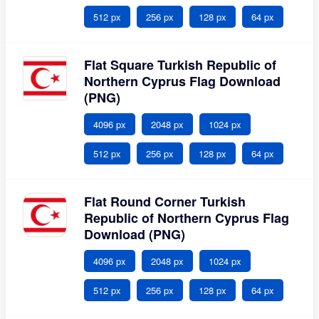
512 px
256 px
128 px
64 px
Flat Square Turkish Republic of
Northern Cyprus Flag Download
(PNG)
4096 px
2048 px
1024 px
512 px
256 px
128 px
64 px
Flat Round Corner Turkish
Republic of Northern Cyprus Flag
Download (PNG)
4096 px
2048 px
1024 px
512 px
256 px
128 px
64 px