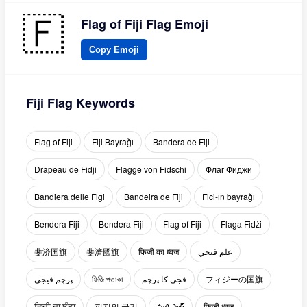
Flag of Fiji Flag Emoji
Copy Emoji
Fiji Flag Keywords
Flag of Fiji
Fiji Bayrağı
Bandera de Fiji
Drapeau de Fidji
Flagge von Fidschi
Флаг Фиджи
Bandiera delle Figi
Bandeira de Fiji
Fici-ın bayrağı
Bendera Fiji
Bendera Fiji
Flag of Fiji
Flaga Fidżi
斐济国旗
斐濟國旗
फिजी का ध्वज
علم فيجي
پرچم فیجی
ফিজি পতাকা
فجی کا پرچم
フィジーの国旗
ਫਿਜੀ ਦਾ ਝੰਡਾ
피지의 국기
ఫిజి ఫ్లాగ్
फिजी ध्वज