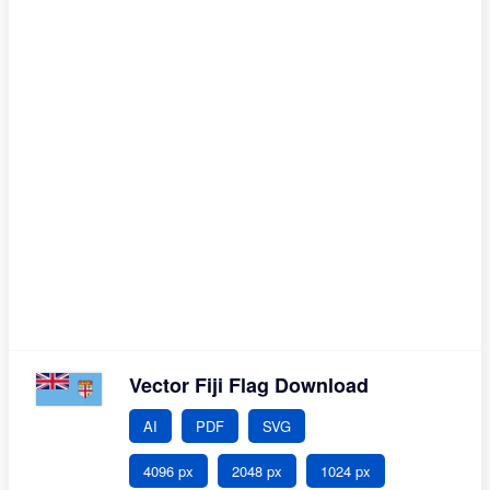
Vector Fiji Flag Download
AI
PDF
SVG
4096 px
2048 px
1024 px