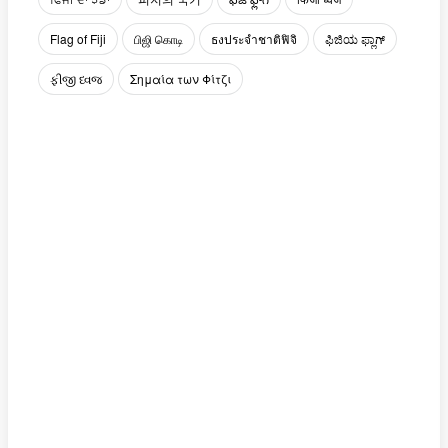
Flag of Fiji
பிஜி கொடி
ธงประจำชาติฟิจิ
ಫಿಜಿಯ ಫ್ಲಾಗ್
ફીજી ધ્વજ
Σημαία των Φίτζι