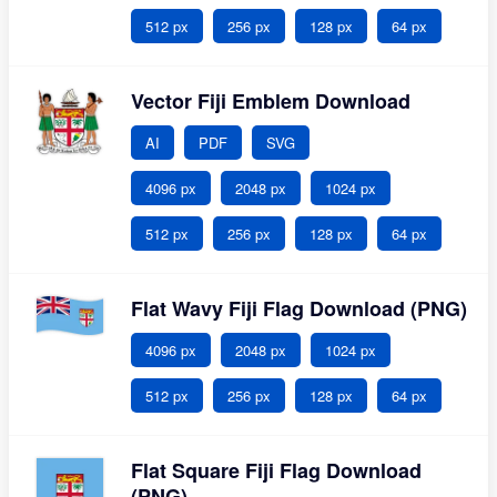
512 px
256 px
128 px
64 px
Vector Fiji Emblem Download
AI
PDF
SVG
4096 px
2048 px
1024 px
512 px
256 px
128 px
64 px
Flat Wavy Fiji Flag Download (PNG)
4096 px
2048 px
1024 px
512 px
256 px
128 px
64 px
Flat Square Fiji Flag Download
(PNG)