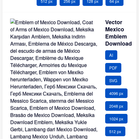
512 px
256 px
128 px
64 px
Vector
Mexico
Emblem
Download
AI
PDF
SVG
4096 px
2048 px
1024 px
512 px