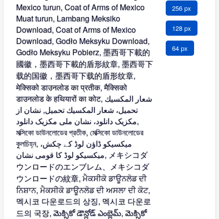
256 px
128 px
64 px