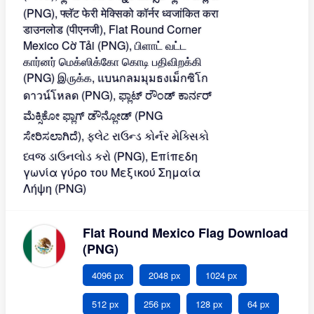
Flat Round Mexico Flag Download
(PNG)
4096 px
2048 px
1024 px
512 px
256 px
128 px
64 px