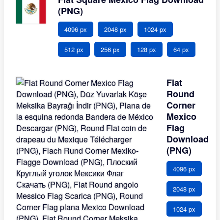
(PNG)
4096 px
2048 px
1024 px
512 px
256 px
128 px
64 px
Flat
Round
Corner
Mexico
Flag
Download
(PNG)
4096 px
2048 px
1024 px