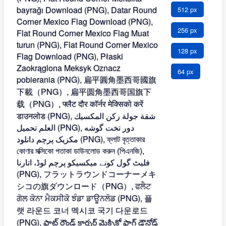
512 px
256 px
128 px
64 px