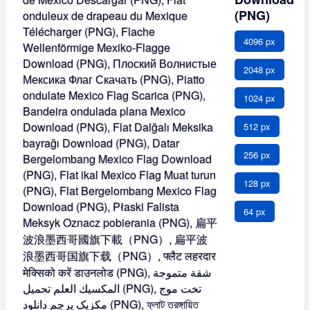
(PNG)
4096 px
2048 px
1024 px
512 px
256 px
128 px
64 px