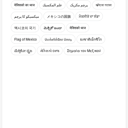
मेक्सिको का ध्वज
علم المكسيك
پرچم مکزیک
মক্সিকো পতাকা
میکسیکو کا پرچم
メキシコの国旗
ਮੈਕਸੀਕੋ ਦਾ ਝੰਡਾ
멕시코의 국기
మెక్సికో జండా
मेक्सिको ध्वज
Flag of Mexico
மெக்ஸிக்கோ கொடி
ธงชาติเม็กซิโก
ಮೆಕ್ಸಿಕೋ ಧ್ವಜ
મેક્સિકો ધ્વજ
Σημαία του Μεξικού