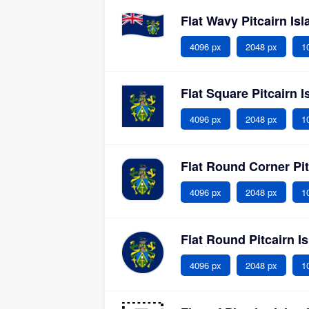
Flat Wavy Pitcairn I
4096 px
2048 px
1
Flat Square Pitcairn 
4096 px
2048 px
1
Flat Round Corner Pi
4096 px
2048 px
1
Flat Round Pitcairn 
4096 px
2048 px
1