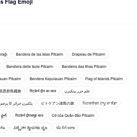
ds Flag Emoji
yrağı
Bandera de las Islas Pitcairn
Drapeau de Pitcairn
Bandiera delle Isole Pitcairn
Bandeira das Ilhas Pitcairn
uan Pitcairn
Bendera Kepulauan Pitcairn
Flag of Islands Pitcairn
凱恩群島國旗
पिटकेर्न द्वीप का ध्वज
علم جزر بيتكيرن
پٹکیرن جزائر کا پرچم
ピトケアン諸島の旗
ਪਿਟਕਾਏਰਨ ਟਾਪੂ ਦਾ ਝੰਡਾ
్లాగ్
पिटकेर्न द्वीपसमूह ध्वज
Cờ của Quần đảo Pitcairn
ร์น
ಪಿಟ್ಕೈರ್ನ್ ದ್ವೀಪಗಳು ಧ್ವಜ
પીટકૈર્ન ધ્વજ