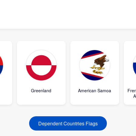
n
Greenland
American Samoa
Fre
A
Dependent Countries Flags