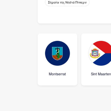
Σημαία της Νησιά Πίτκερν
Montserrat
Sint Maarte