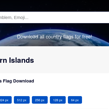
Download all country flags for free!
irn Islands
ds Flag Download
024 px
512 px
256 px
128 px
64 px