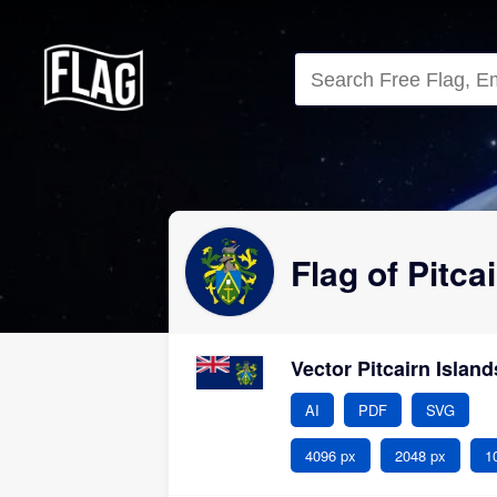
Close
Flag of Pitca
Vector Pitcairn Islan
AI
PDF
SVG
4096 px
2048 px
1