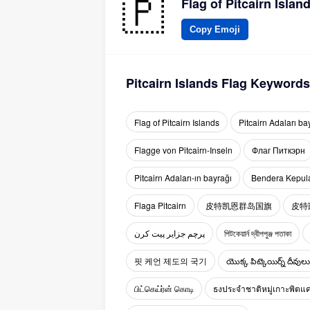
Flag of Pitcairn Islan
Copy Emoji
Pitcairn Islands Flag Keywords
Flag of Pitcairn Islands
Pitcairn Adaları ba
Flagge von Pitcairn-Inseln
Флаг Питкэрн
Pitcairn Adaları-ın bayrağı
Bendera Kepula
Flaga Pitcairn
皮特凯恩群岛国旗
皮特
پرچم جزایر پیت کرن
পিটকেয়ার্ন দ্বীপপুঞ্জ পতাকা
핏 케언 제도의 국기
యొక్క పిట్కెయిర్న్ దీవులు ఫ
பிட்கெய்ர்ன் கொடி
ธงประจำชาติหมู่เกาะพิตแค