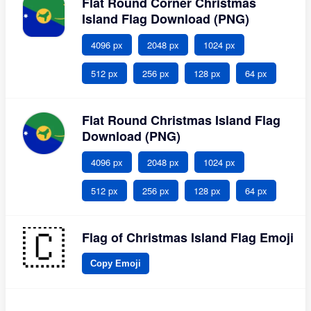
Flat Round Corner Christmas
Island Flag Download (PNG)
4096 px
2048 px
1024 px
512 px
256 px
128 px
64 px
Flat Round Christmas Island Flag
Download (PNG)
4096 px
2048 px
1024 px
512 px
256 px
128 px
64 px
Flag of Christmas Island Flag Emoji
Copy Emoji