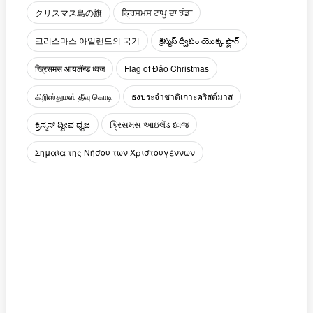
クリスマス島の旗
ਕ੍ਰਿਸਮਸ ਟਾਪੂ ਦਾ ਝੰਡਾ
크리스마스 아일랜드의 국기
క్రిస్మస్ ద్వీపం యొక్క ఫ్లాగ్
ख्रिसमस आयलॅन्ड ध्वज
Flag of Đảo Christmas
கிறிஸ்துமஸ் தீவு கொடி
ธงประจำชาติเกาะคริสต์มาส
ಕ್ರಿಸ್ಮಸ್ ದ್ವೀಪ ಧ್ವಜ
ક્રિસમસ આઇલેંડ ધ્વજ
Σημαία της Νήσου των Χριστουγέννων