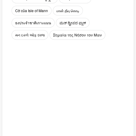
Cờ của Isle of Mann
மான் தீவு கொடி
ธงประจำชาติเกาะแมน
ಮನ್ ದ್ವೀಪದ ಫ್ಲಾಗ್
મન ઇસ્લે ઓફ ધ્વજ
Σημαία της Νήσου του Μαν