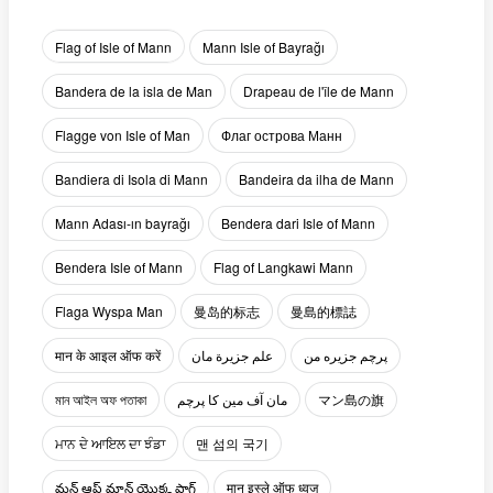
Flag of Isle of Mann
Mann Isle of Bayrağı
Bandera de la isla de Man
Drapeau de l'île de Mann
Flagge von Isle of Man
Флаг острова Манн
Bandiera di Isola di Mann
Bandeira da ilha de Mann
Mann Adası-ın bayrağı
Bendera dari Isle of Mann
Bendera Isle of Mann
Flag of Langkawi Mann
Flaga Wyspa Man
曼岛的标志
曼島的標誌
मान के आइल ऑफ करें
علم جزيرة مان
پرچم جزیره من
মান আইল অফ পতাকা
مان آف مین کا پرچم
マン島の旗
ਮਾਨ ਦੇ ਆਇਲ ਦਾ ਝੰਡਾ
맨 섬의 국기
మన్ ఆఫ్ మాన్ యొక్క ఫ్లాగ్
मान इस्ले ऑफ ध्वज