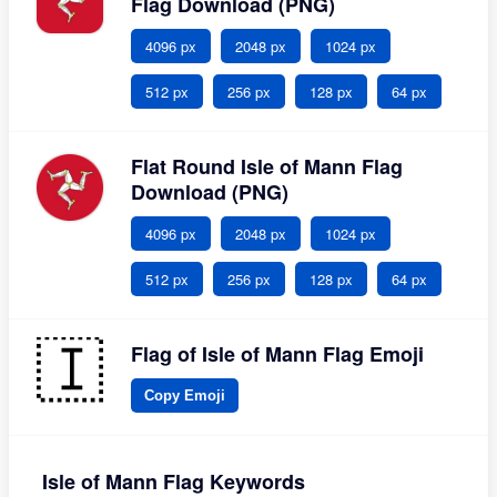
Flag Download (PNG)
4096 px
2048 px
1024 px
512 px
256 px
128 px
64 px
Flat Round Isle of Mann Flag
Download (PNG)
4096 px
2048 px
1024 px
512 px
256 px
128 px
64 px
Flag of Isle of Mann Flag Emoji
Copy Emoji
Isle of Mann Flag Keywords