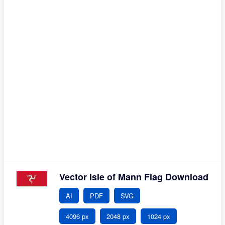
Vector Isle of Mann Flag Download
AI
PDF
SVG
4096 px
2048 px
1024 px