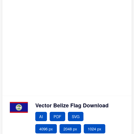
Vector Belize Flag Download
AI
PDF
SVG
4096 px
2048 px
1024 px