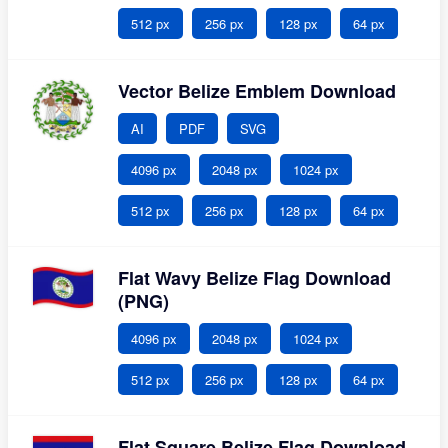
512 px
256 px
128 px
64 px
Vector Belize Emblem Download
AI
PDF
SVG
4096 px
2048 px
1024 px
512 px
256 px
128 px
64 px
Flat Wavy Belize Flag Download
(PNG)
4096 px
2048 px
1024 px
512 px
256 px
128 px
64 px
Flat Square Belize Flag Download