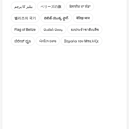
بیلیز کا پرچم
ベリーズの旗
ਬੇਲਾਈਜ਼ ਦਾ ਝੰਡਾ
벨리즈의 국기
బెలిజ్ యొక్క ఫ్లాగ్
बेलिझ ध्वज
Flag of Belize
பெலிஸ் கொடி
ธงประจำชาติเบลีซ
ಬೆಲೀಜ್ ಧ್ವಜ
બેલીઝ ધ્વજ
Σημαία του Μπελίζε