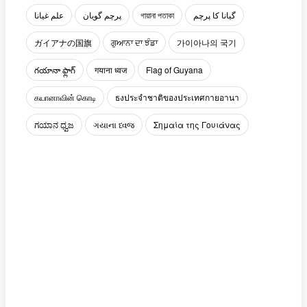
علم غيانا
پرچم گویان
গায়ানা পতাকা
گیانا کا پرچم
ガイアナの国旗
ਗੁਆਨਾ ਦਾ ਝੰਡਾ
가이아나의 국기
గయానా ఫ్లాగ్
गयाना ध्वज
Flag of Guyana
கயானாவின் கொடி
ธงประจำชาติของประเทศกายอานา
ಗಯಾನ ಧ್ವಜ
ગયાના ધ્વજ
Σημαία της Γουιάνας