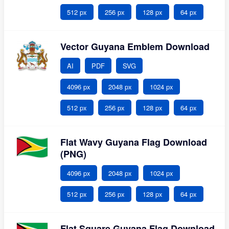
512 px
256 px
128 px
64 px
Vector Guyana Emblem Download
AI
PDF
SVG
4096 px
2048 px
1024 px
512 px
256 px
128 px
64 px
Flat Wavy Guyana Flag Download
(PNG)
4096 px
2048 px
1024 px
512 px
256 px
128 px
64 px
Flat Square Guyana Flag Download