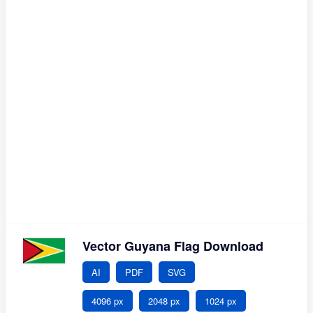
Vector Guyana Flag Download
AI
PDF
SVG
4096 px
2048 px
1024 px