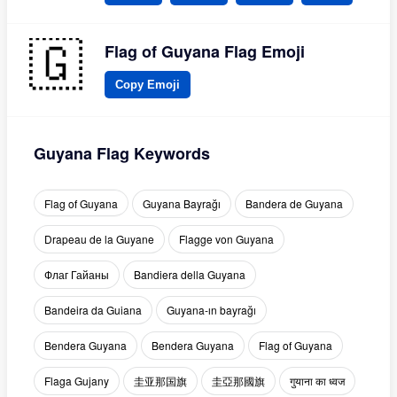
Flag of Guyana Flag Emoji
Copy Emoji
Guyana Flag Keywords
Flag of Guyana
Guyana Bayrağı
Bandera de Guyana
Drapeau de la Guyane
Flagge von Guyana
Флаг Гайаны
Bandiera della Guyana
Bandeira da Guiana
Guyana-ın bayrağı
Bendera Guyana
Bendera Guyana
Flag of Guyana
Flaga Gujany
圭亚那国旗
圭亞那國旗
गुयाना का ध्वज