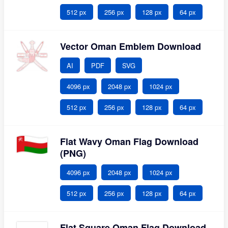
512 px
256 px
128 px
64 px
Vector Oman Emblem Download
AI
PDF
SVG
4096 px
2048 px
1024 px
512 px
256 px
128 px
64 px
Flat Wavy Oman Flag Download
(PNG)
4096 px
2048 px
1024 px
512 px
256 px
128 px
64 px
Flat Square Oman Flag Download