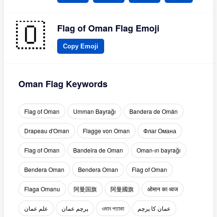
Flag of Oman Flag Emoji
Copy Emoji
Oman Flag Keywords
Flag of Oman
Umman Bayrağı
Bandera de Omán
Drapeau d'Oman
Flagge von Oman
Флаг Омана
Flag of Oman
Bandeira de Oman
Oman-ın bayrağı
Bendera Oman
Bendera Oman
Flag of Oman
Flaga Omanu
阿曼国旗
阿曼國旗
ओमान का ध्वज
علم عمان
پرچم عمان
ওমান পতাকা
عمان کا پرچم