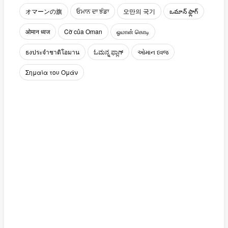
オマーンの旗
ਓਮਾਨ ਦਾ ਝੰਡਾ
오만의 국기
ఒమాన్ ఫ్లాగ్
ओमान ध्वज
Cờ của Oman
ஓமான் கொடி
ธงประจำชาติโอมาน
ಓಮನ್ನ ಫ್ಲಾಗ್
ઓમાન ધ્વજ
Σημαία του Ομάν