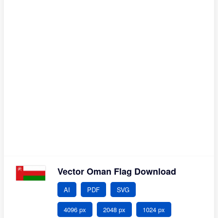
Vector Oman Flag Download
AI
PDF
SVG
4096 px
2048 px
1024 px