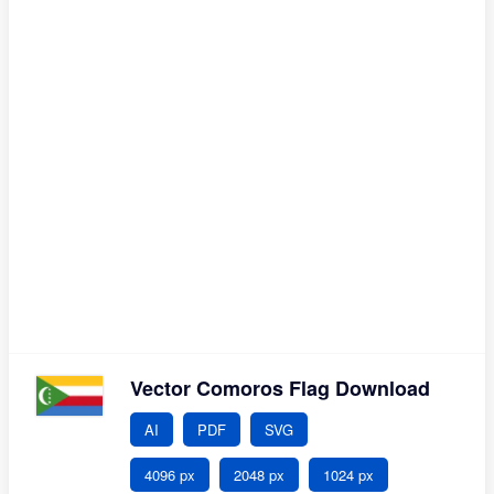
Vector Comoros Flag Download
AI
PDF
SVG
4096 px
2048 px
1024 px