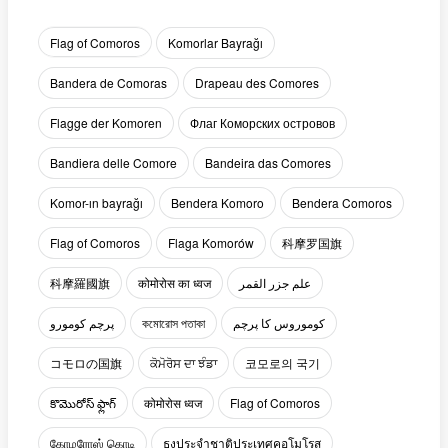
Flag of Comoros
Komorlar Bayrağı
Bandera de Comoras
Drapeau des Comores
Flagge der Komoren
Флаг Коморских островов
Bandiera delle Comore
Bandeira das Comores
Komor-ın bayrağı
Bendera Komoro
Bendera Comoros
Flag of Comoros
Flaga Komorów
科摩罗国旗
科摩羅國旗
कोमोरोस का ध्वज
علم جزر القمر
پرچم کومورو
কমোরোস পতাকা
کوموروس کا پرچم
コモロの国旗
ਕੋਮੋਰੋਸ ਦਾ ਝੰਡਾ
코모로의 국기
కొమొరోస్ ఫ్లాగ్
कोमोरोस ध्वज
Flag of Comoros
கோமரோஸ் கொடி
ธงประจำชาติประเทศคอโมโรส