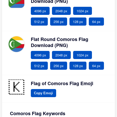
Download (PNG)
4096 px
2048 px
1024 px
512 px
256 px
128 px
64 px
Flat Round Comoros Flag
Download (PNG)
4096 px
2048 px
1024 px
512 px
256 px
128 px
64 px
Flag of Comoros Flag Emoji
Copy Emoji
Comoros Flag Keywords