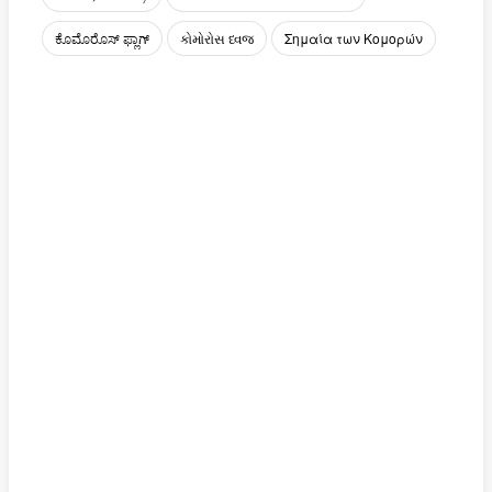
ಕೊಮೊರೊಸ್ ಫ್ಲಾಗ್
કોમોરોસ ધ્વજ
Σημαία των Κομορών