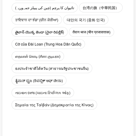
تائیوان کا پرچم (چین کی پیپلز جمہوریہ)
台湾の旗（中華民国）
ਤਾਇਵਾਨ ਦਾ ਝੰਡਾ (ਚੀਨ ਕੋਰੀਆ)
대만의 국기 (중화 민국)
తైవాన్ యొక్క జెండా (చైనా రిపబ్లిక్)
तैवान ध्वज (चीन प्रजासत्ताक)
Cờ của Đài Loan (Trung Hoa Dân Quốc)
தைவான் கொடி (சீனா குடியரசு)
ธงประจำชาติไต้หวัน (สาธารณรัฐประชาชนจีน)
ತೈವಾನ್ ಧ್ವಜ (ರಿಪಬ್ಲಿಕ್ ಆಫ್ ಚೀನಾ)
તાઇવાન ધ્વજ (ચાઇના રિપબ્લિક ઓફ)
Σημαία της Ταϊβάν (Δημοκρατία της Κίνας)