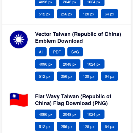
4096 px
2048 px
1024 px
512 px
256 px
128 px
64 px
Vector Taiwan (Republic of China)
Emblem Download
AI
PDF
SVG
4096 px
2048 px
1024 px
512 px
256 px
128 px
64 px
Flat Wavy Taiwan (Republic of
China) Flag Download (PNG)
4096 px
2048 px
1024 px
512 px
256 px
128 px
64 px