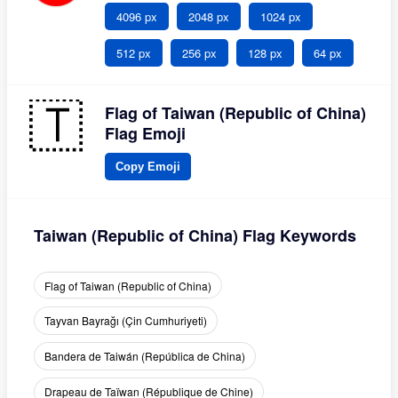
4096 px
2048 px
1024 px
512 px
256 px
128 px
64 px
Flag of Taiwan (Republic of China)
Flag Emoji
Copy Emoji
Taiwan (Republic of China) Flag Keywords
Flag of Taiwan (Republic of China)
Tayvan Bayrağı (Çin Cumhuriyeti)
Bandera de Taiwán (República de China)
Drapeau de Taïwan (République de Chine)