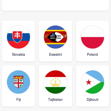
Slovakia
Eswatini
Poland
Fiji
Tajikistan
Djibouti