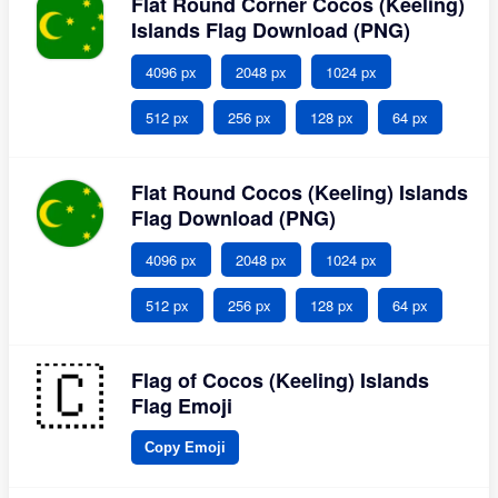
Flat Round Corner Cocos (Keeling)
Islands Flag Download (PNG)
4096 px
2048 px
1024 px
512 px
256 px
128 px
64 px
Flat Round Cocos (Keeling) Islands
Flag Download (PNG)
4096 px
2048 px
1024 px
512 px
256 px
128 px
64 px
Flag of Cocos (Keeling) Islands
Flag Emoji
Copy Emoji