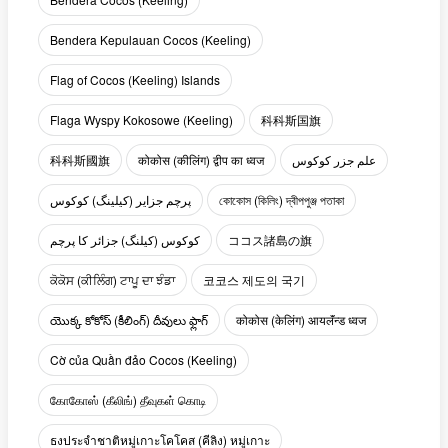
Bendera Kepulauan Cocos (Keeling)
Flag of Cocos (Keeling) Islands
Flaga Wyspy Kokosowe (Keeling)
科科斯国旗
科科斯國旗
कोकोस (कीलिंग) द्वीप का ध्वज
علم جزر كوكوس
پرچم جزایر (کیلینگ) کوکوس
কোকোস (কিলিং) দ্বীপপুঞ্জ পতাকা
کوکوس (کیلنگ) جزائر کا پرچم
ココス諸島の旗
ਕੋਕੋਸ (ਕੀਲਿੰਗ) ਟਾਪੂ ਦਾ ਝੰਡਾ
코코스 제도의 국기
యొక్క కోకోస్ (కీలింగ్) దీవులు ఫ్లాగ్
कोकोस (केलिंग) आयलॅंन्ड ध्वज
Cờ của Quần đảo Cocos (Keeling)
கோகோஸ் (கீலிங்) தீவுகள் கொடி
ธงประจำชาติหมู่เกาะโคโคส (คีลิง) หมู่เกาะ