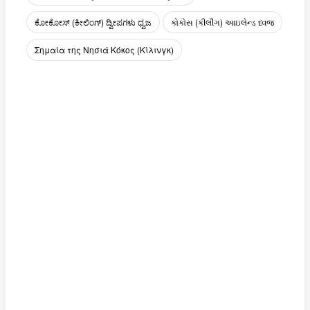
ಕೋಕೋಸ್ (ಕೀಲಿಂಗ್) ದ್ವೀಪಗಳು ಧ್ವಜ
કોકોસ (કીલીંગ) આઇલેન્ડ ધ્વજ
Σημαία της Νησιά Κόκος (Κίλινγκ)