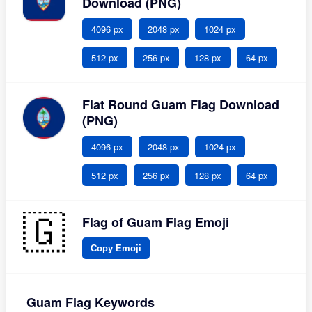
Download (PNG)
4096 px
2048 px
1024 px
512 px
256 px
128 px
64 px
Flat Round Guam Flag Download
(PNG)
4096 px
2048 px
1024 px
512 px
256 px
128 px
64 px
Flag of Guam Flag Emoji
Copy Emoji
Guam Flag Keywords