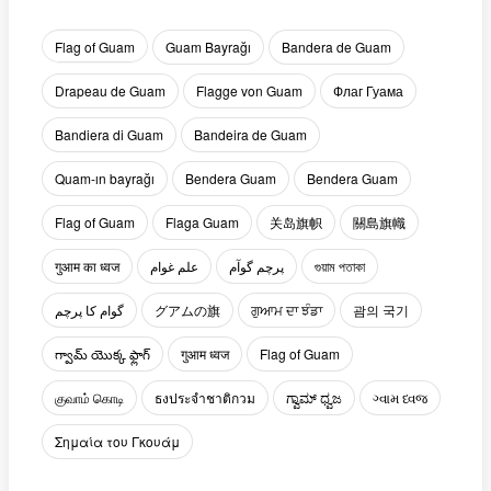
Flag of Guam
Guam Bayrağı
Bandera de Guam
Drapeau de Guam
Flagge von Guam
Флаг Гуама
Bandiera di Guam
Bandeira de Guam
Quam-ın bayrağı
Bendera Guam
Bendera Guam
Flag of Guam
Flaga Guam
关岛旗帜
關島旗幟
गुआम का ध्वज
علم غوام
پرچم گوآم
গুয়াম পতাকা
گوام کا پرچم
グアムの旗
ਗੁਆਮ ਦਾ ਝੰਡਾ
괌의 국기
గ్వామ్ యొక్క ఫ్లాగ్
गुआम ध्वज
Flag of Guam
குவாம் கொடி
ธงประจำชาติกวม
ಗ್ವಾಮ್ ಧ್ವಜ
ગ્વામ ધ્વજ
Σημαία του Γκουάμ