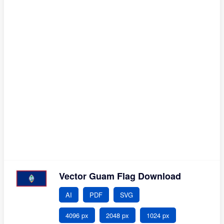
Vector Guam Flag Download
AI
PDF
SVG
4096 px
2048 px
1024 px