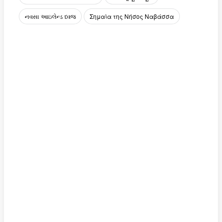
નવસા આઇલેન્ડ ધ્વજ
Σημαία της Νήσος Ναβάσσα