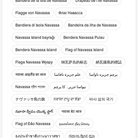
Bandera de la isla de Navassa
Drapeau de l'île Navassa
Flagge von Navassa
Флаг Навасса
Bandiera di Isola Navassa
Bandeira da ilha de Navassa
Navassa Island bayrağı
Bendera Navassa Pulau
Bendera Navassa Island
Flag of Navassa Island
Flaga Navassa Wyspy
纳瓦萨岛的标志
納瓦薩島的標誌
नवासा आइलैंड का ध्वज
علم جزيرة نافاسا
پرچم جزیره ناواسا
Navassa দ্বীপ পতাকা
نیواسا جزیرہ کا پرچم
ナヴァッサ島の旗
ਨਵਾਸਾ ਟਾਪੂ ਦਾ ਝੰਡਾ
바사 섬의 국기
నవాసా ద్వీపం యొక్క ఫ్లాగ్
नवासा बेट ध्वज
Flag of Đảo Navassa
நவாஸ்ஸா தீவு கொடி
ธงประจำชาติเกาะนาวาสซา
ನವಾಸ್ಸಾ ದ್ವೀಪ ಧ್ವಜ