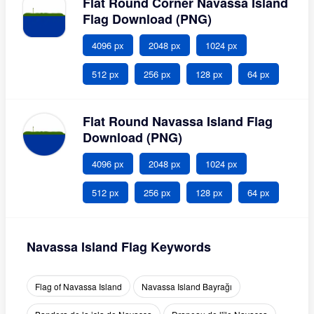
Flat Round Corner Navassa Island
Flag Download (PNG)
4096 px
2048 px
1024 px
512 px
256 px
128 px
64 px
Flat Round Navassa Island Flag
Download (PNG)
4096 px
2048 px
1024 px
512 px
256 px
128 px
64 px
Navassa Island Flag Keywords
Flag of Navassa Island
Navassa Island Bayrağı