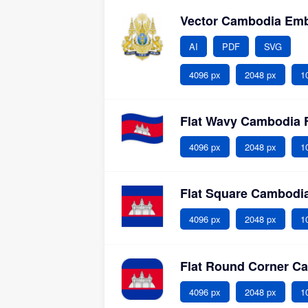
Vector Cambodia Em
AI
PDF
SVG
4096 px
2048 px
1
Flat Wavy Cambodia 
4096 px
2048 px
1
Flat Square Cambodi
4096 px
2048 px
1
Flat Round Corner C
4096 px
2048 px
1