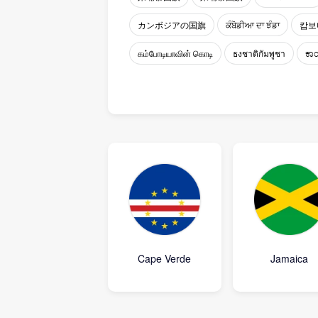
カンボジアの国旗
ਕੰਬੋਡੀਆ ਦਾ ਝੰਡਾ
캄보
கம்போடியாவின் கொடி
ธงชาติกัมพูชา
ಕಾಂ
Cape Verde
Jamaica