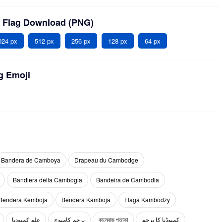
 Flag Download (PNG)
024 px
512 px
256 px
128 px
64 px
g Emoji
Bandera de Camboya
Drapeau du Cambodge
Bandiera della Cambogia
Bandeira de Cambodia
Bendera Kemboja
Bendera Kamboja
Flaga Kambodży
علم كمبوديا
پرچم کامبوج
কাম্বোজ পতাকা
کمبوڈیا کا پرچم