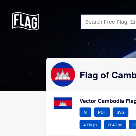
Close
Flag of Cam
Vector Cambodia Fla
AI
PDF
SVG
4096 px
2048 px
1