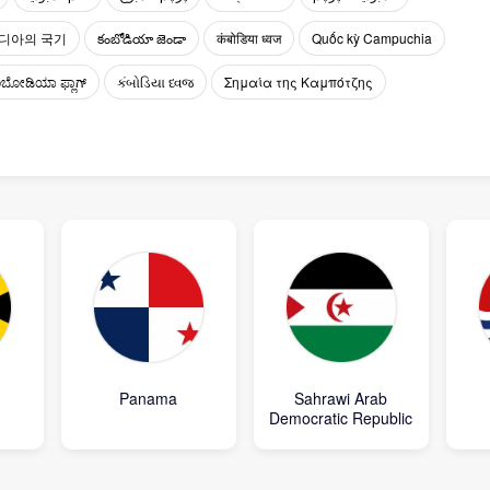
디아의 국기
కంబోడియా జెండా
कंबोडिया ध्वज
Quốc kỳ Campuchia
ಬೋಡಿಯಾ ಫ್ಲಾಗ್
કંબોડિયા ધ્વજ
Σημαία της Καμπότζης
Panama
Sahrawi Arab
Democratic Republic