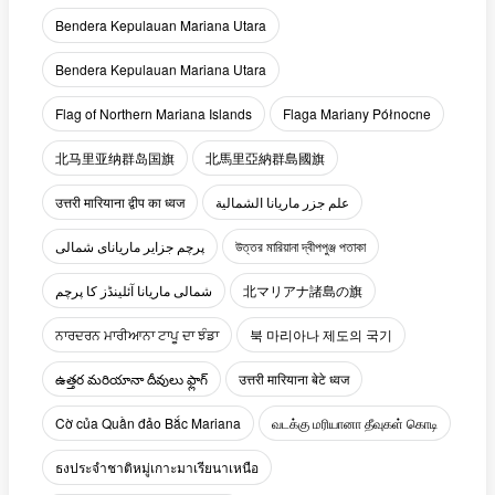
Bendera Kepulauan Mariana Utara
Bendera Kepulauan Mariana Utara
Flag of Northern Mariana Islands
Flaga Mariany Północne
北马里亚纳群岛国旗
北馬里亞納群島國旗
उत्तरी मारियाना द्वीप का ध्वज
علم جزر ماريانا الشمالية
پرچم جزایر ماریانای شمالی
উত্তর মারিয়ানা দ্বীপপুঞ্জ পতাকা
شمالی ماریانا آئلینڈز کا پرچم
北マリアナ諸島の旗
ਨਾਰਦਰਨ ਮਾਰੀਆਨਾ ਟਾਪੂ ਦਾ ਝੰਡਾ
북 마리아나 제도의 국기
ఉత్తర మరియానా దీవులు ఫ్లాగ్
उत्तरी मारियाना बेटे ध्वज
Cờ của Quần đảo Bắc Mariana
வடக்கு மரியானா தீவுகள் கொடி
ธงประจำชาติหมู่เกาะมาเรียนาเหนือ