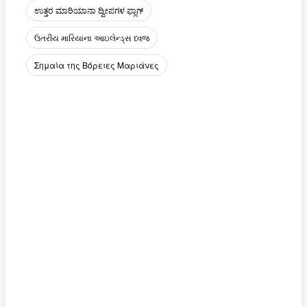
ಉತ್ತರ ಮಾರಿಯಾನಾ ದ್ವೀಪಗಳ ಫ್ಲಾಗ್
ઉતરીય મારિયાના આઇલેન્ડ્સ ધ્વજ
Σημαία της Βόρειες Μαριάνες