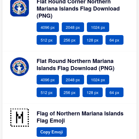
Flat Round Corner Northern
Mariana Islands Flag Download
(PNG)
4096 px
2048 px
1024 px
512 px
256 px
128 px
64 px
Flat Round Northern Mariana
Islands Flag Download (PNG)
4096 px
2048 px
1024 px
512 px
256 px
128 px
64 px
Flag of Northern Mariana Islands
Flag Emoji
Copy Emoji