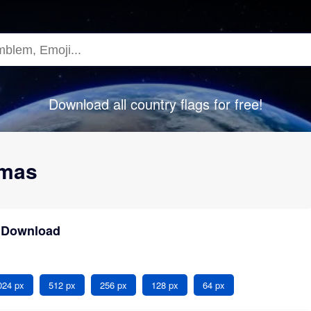
Download all country flags for free!
amas
 Download
024 px
512 px
256 px
128 px
64 px