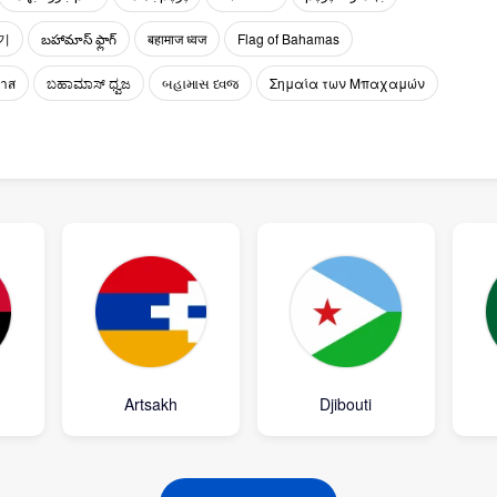
기
బహామాస్ ఫ్లాగ్
बहामाज ध्वज
Flag of Bahamas
มาส
ಬಹಾಮಾಸ್ ಧ್ವಜ
બહામાસ ધ્વજ
Σημαία των Μπαχαμών
Artsakh
Djibouti