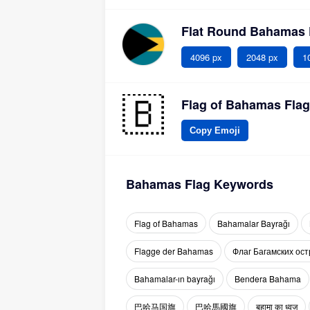
Flat Round Bahamas 
4096 px
2048 px
1
Flag of Bahamas Flag
Copy Emoji
Bahamas Flag Keywords
Flag of Bahamas
Bahamalar Bayrağı
Flagge der Bahamas
Флаг Багамских ост
Bahamalar-ın bayrağı
Bendera Bahama
巴哈马国旗
巴哈馬國旗
बहामा का ध्वज