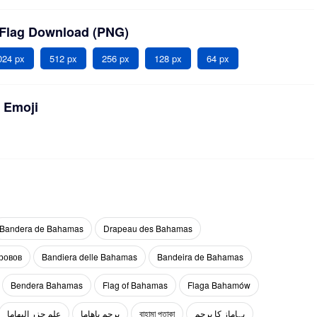
Flag Download (PNG)
024 px
512 px
256 px
128 px
64 px
 Emoji
Bandera de Bahamas
Drapeau des Bahamas
ровов
Bandiera delle Bahamas
Bandeira de Bahamas
Bendera Bahamas
Flag of Bahamas
Flaga Bahamów
علم جزر البهاما
پرچم باهاما
বাহামা পতাকা
بہاماز کا پرچم