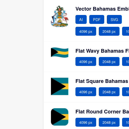
Vector Bahamas Emb
AI
PDF
SVG
4096 px
2048 px
1
Flat Wavy Bahamas F
4096 px
2048 px
1
Flat Square Bahamas
4096 px
2048 px
1
Flat Round Corner B
4096 px
2048 px
1