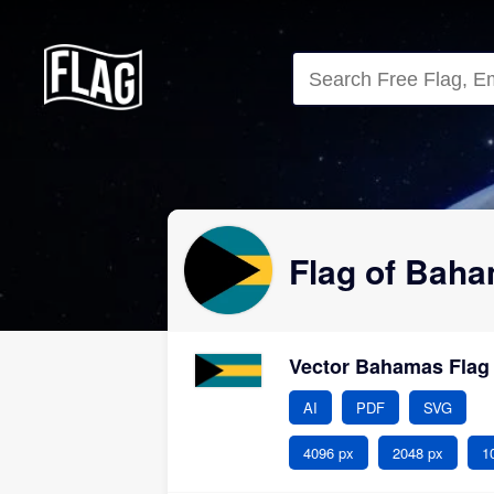
Close
Flag of Bah
Vector Bahamas Flag
AI
PDF
SVG
4096 px
2048 px
1