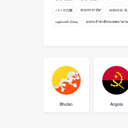
バハマの旗
ਬਾਹਮਾਸ ਦਾ ਝੰਡਾ
바하마의 국
பஹாமாஸ் கொடி
ธงประจำชาติประเทศบาฮา
Bhutan
Angola