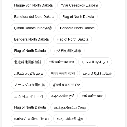
Flagge von North Dakota
Флаг Северной Дакоты
Bandiera del Nord Dakota
Flag of North Dakota
Şimali Dakota-ın bayrağı
Bendera North Dakota
Bendera North Dakota
Flag of North Dakota
Flag of North Dakota
北达科他州的标志
北達科他州的標誌
नॉर्थ डकोटा का ध्वज
علم داكوتا الشمالية
پرچم داکوتای شمالی
উত্তর ডাকোটা পতাকা
شمالی ڈکوٹا کا پرچم
ノースダコタ州の旗
ਉੱਤਰੀ ਡਾਕੋਟਾ ਦੇ ਝੰਡਾ
노스 다코타의 국기
ఉత్తర డకోటా ఫ్లాగ్
नॉर्थ डकोटा ध्वज
Flag of North Dakota
வடக்கு டகோட்டா கொடி
ธงประจำชาติทดาโคตา
ಉತ್ತರ ಡಕೋಟ ಧ್ವಜ