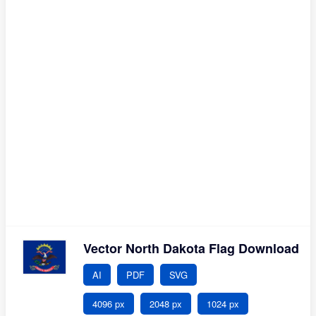
Vector North Dakota Flag Download
AI
PDF
SVG
4096 px
2048 px
1024 px