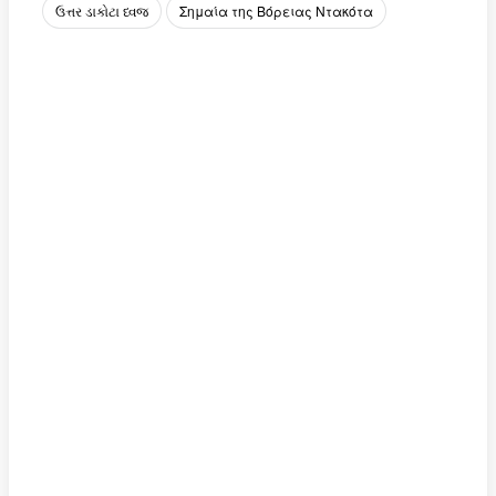
ઉત્તર ડાકોટા ધ્વજ
Σημαία της Βόρειας Ντακότα