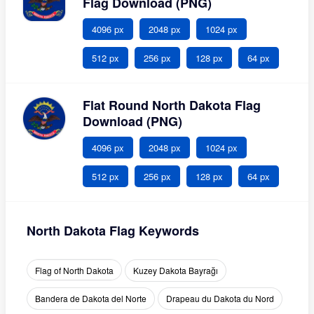
Flag Download (PNG)
4096 px
2048 px
1024 px
512 px
256 px
128 px
64 px
Flat Round North Dakota Flag
Download (PNG)
4096 px
2048 px
1024 px
512 px
256 px
128 px
64 px
North Dakota Flag Keywords
Flag of North Dakota
Kuzey Dakota Bayrağı
Bandera de Dakota del Norte
Drapeau du Dakota du Nord