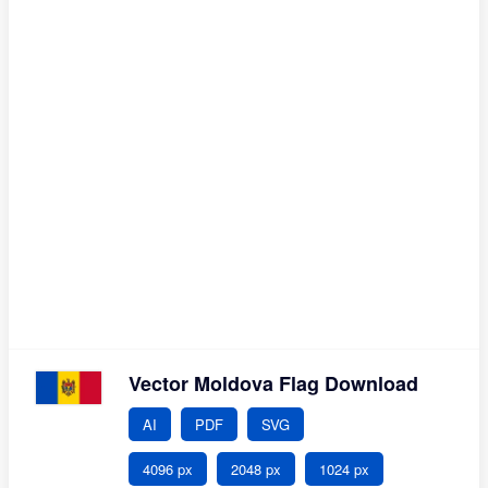
Vector Moldova Flag Download
AI
PDF
SVG
4096 px
2048 px
1024 px