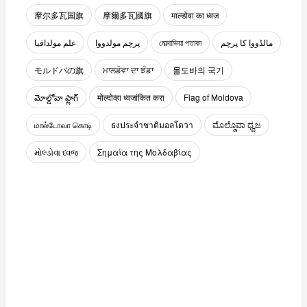
摩尔多瓦国旗
摩爾多瓦國旗
माल्डोवा का ध्वज
علم مولدافيا
پرچم مولدووا
মোল্দাভিয়া পতাকা
مالڈووا کا پرچم
モルドバの旗
ਮਾਲਡੋਵਾ ਦਾ ਝੰਡਾ
몰도바의 국기
మోల్డోవా ఫ్లాగ్
मोल्दोव्हा ध्वजांकित करा
Flag of Moldova
மால்டோவா கொடி
ธงประจำชาติมอลโดวา
ಮೊಲ್ಡೊವಾ ಧ್ವಜ
મોલ્ડોવા ધ્વજ
Σημαία της Μολδαβίας