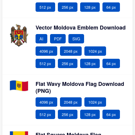
512 px
256 px
128 px
64 px
Vector Moldova Emblem Download
AI
PDF
SVG
4096 px
2048 px
1024 px
512 px
256 px
128 px
64 px
Flat Wavy Moldova Flag Download
(PNG)
4096 px
2048 px
1024 px
512 px
256 px
128 px
64 px
Flat Square Moldova Flag